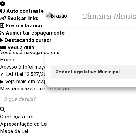
Acessibilidade
Ajuda
Auto contraste
Câmara Munic
Realçar links
Preto e branco
Aumentar espaçamento
Destacando cursor
Regua guia
Transparên
Menu
Você está navegando em:
Home
Acesso à Informação
Poder Legislativo Municipal
✔ LAI (Lei 12.527/2011) no art. 7°
▶ Veja mais em Mapa de Leis
Mais em acesso à informação
Conheça a Lei
Apresentação da Lei
Mapa da Lei