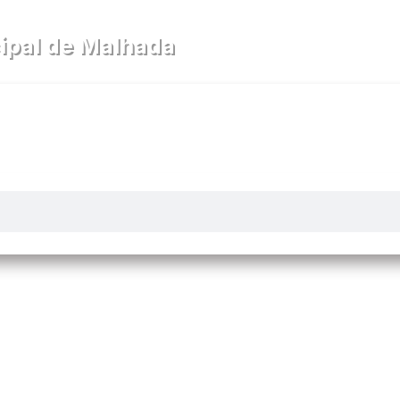
ipal de Malhada
cia
Diário Oficial
Legislativo