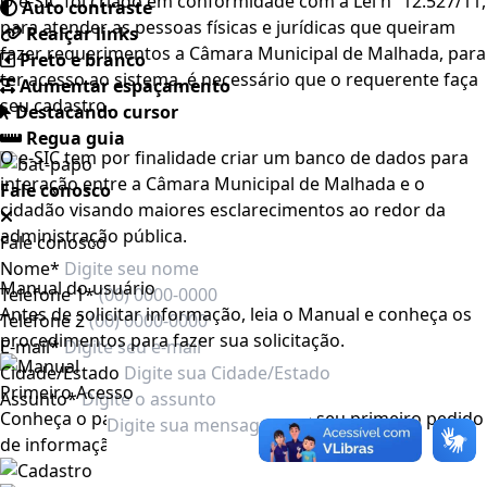
O e-SIC foi criado em conformidade com a Lei nº 12.527/11,
Auto contraste
para atender as pessoas físicas e jurídicas que queiram
Realçar links
fazer requerimentos a Câmara Municipal de Malhada, para
Preto e branco
ter acesso ao sistema, é necessário que o requerente faça
Aumentar espaçamento
seu cadastro.
Destacando cursor
Regua guia
O e-SIC tem por finalidade criar um banco de dados para
interação entre a Câmara Municipal de Malhada e o
Fale conosco
cidadão visando maiores esclarecimentos ao redor da
administração pública.
Fale conosco
Nome*
Manual do usuário
Telefone 1*
Antes de solicitar informação, leia o Manual e conheça os
Telefone 2
procedimentos para fazer sua solicitação.
E-mail*
Cidade/Estado
Primeiro Acesso
Assunto*
Conheça o passo a passo para fazer o seu primeiro pedido
de informação. São apenas cinco etapas.