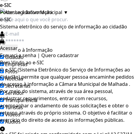
e-SIC
e-SIC
Poder Legislativo Municipal
▼
e-SIC
Sistema eletrônico do serviço de informação ao cidadão
Filtrar por todos
Acesso à Informação
Esqueci a senha
|
Quero cadastrar
Cidadão
Bem Vindo ao e-SIC
Empresas
O e-SIC (Sistema Eletrônico do Serviço de Informações ao
Fotos
Cidadão) permite que qualquer pessoa encaminhe pedidos
Notícias
de acesso à informação a Câmara Municipal de Malhada .
Secretarias
Por meio do sistema, através de sua área pessoal,
Servidor
cadastrar requerimentos, entrar com recursos,
Transparência
acompanhar o andamento de suas solicitações e obter o
Turistas
retorno através do próprio sistema. O objetivo é facilitar o
Videos
exercício do direito de acesso às informações públicas.
Áudios