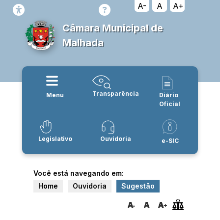
A-
A
A+
Câmara Municipal de
Malhada
Transparência
Menu
Diário
Oficial
Legislativo
Ouvidoria
e-SIC
Você está navegando em:
Home
Ouvidoria
Sugestão