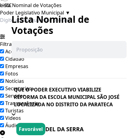
e-SIC
Lista Nominal de Votações
Poder Legislativo Municipal
▼
Lista Nominal de
Votações
Filtrar por todos
Acesso à Informação
Cidadão
Empresas
Pesquisar
Fotos
Notícias
Secretarias
QUE O PODER EXECUTIVO VIABILIZE
Servidor
REFORMA DA ESCOLA MUNICIPAL SÃO JOSÉ
Transparência
LOCALIZADA NO DISTRITO DA PARATECA
Turistas
Videos
Áudios
DEL DA SERRA
Favorável