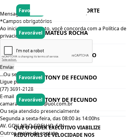
MARINA BOA SORTE
Favorável
Mensagem*
*Campos obrigatórios
Ao iniciar um contato, você concorda com a
Política de
MATEUS ROCHA
Favorável
privacidade
RAFA ENFERMEIRO
Favorável
...Ou se preferir
TONY DE FECUNDO
Favorável
Ligue para nós
(77) 3691-2128
E-mail
TONY DE FECUNDO
Favorável
camarademalhada@uol.com.br
Ou seja atendido presencialmente
Segunda a sexta-feira, das 08:00 às 14:00hs
AV. GOV. NILO COELHO, S/N
QUE O PODER EXECUTIVO VIABILIZE
Outros meios de contato
REDUTORES DE VELOCIDADE NOS