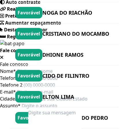
Auto contraste
Realçar links
NOGA DO RIACHÃO
Favorável
Preto e branco
Aumentar espaçamento
Destacando cursor
CRISTIANO DO MOCAMBO
Favorável
Regua guia
Fale conosco
DHIONE RAMOS
Favorável
Fale conosco
Nome*
CIDO DE FILINTRO
Favorável
Telefone 1*
Telefone 2
E-mail*
ELTON LIMA
Favorável
Cidade/Estado
Assunto*
LULA DE GERALDO PEDRO
Favorável