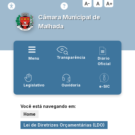
A-
A
A+
Câmara Municipal de
Malhada
Transparência
Menu
Diário
Oficial
Legislativo
Ouvidoria
e-SIC
Você está navegando em:
Home
Lei de Diretrizes Orçamentárias (LDO)