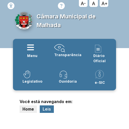
A-
A
A+
Câmara Municipal de
Malhada
Transparência
Menu
Diário
Oficial
Legislativo
Ouvidoria
e-SIC
Você está navegando em:
Home
Leis