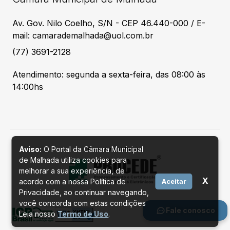
Av. Gov. Nilo Coelho, S/N - CEP 46.440-000 / E-
mail: camarademalhada@uol.com.br
(77) 3691-2128
Atendimento: segunda a sexta-feira, das 08:00 às
14:00hs
Aviso:
O Portal da Câmara Municipal
Desenvolvido por
de Malhada utiliza cookies para
melhorar a sua experiência, de
X
acordo com a nossa Política de
Aceitar
Privacidade, ao continuar navegando,
você concorda com estas condições
Fale conosco
Leia nosso
Termo de Uso
.