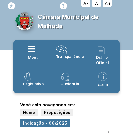
A-
A
A+
Câmara Municipal de
Malhada
Transparência
Menu
Diário
Oficial
Legislativo
Ouvidoria
e-SIC
Você está navegando em:
Home
Proposições
Indicação - 06/2025