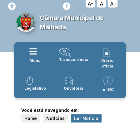
A-
A
A+
Câmara Municipal de
Malhada
Transparência
Menu
Diário
Oficial
Legislativo
Ouvidoria
e-SIC
Você está navegando em:
Home
NotÍcias
Ler NotÍcia