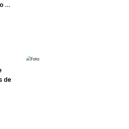
 ...
e
s de