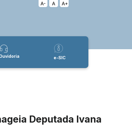
A-
A
A+
Ouvidoria
e-SIC
ageia Deputada Ivana