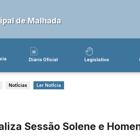
ipal de Malhada
cia
Diário Oficial
Legislativo
NotÍcias
Ler NotÍcia
liza Sessão Solene e Homen