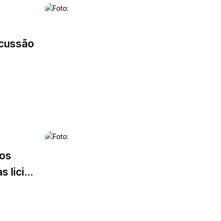
scussão
ios
 lici...