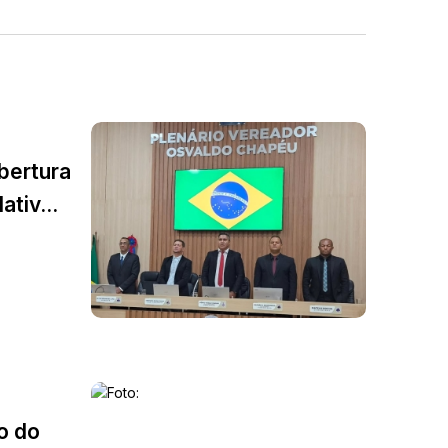
bertura
tiv...
o do